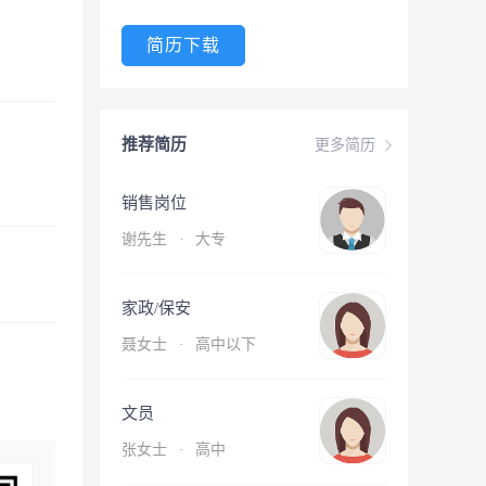
简历下载
推荐简历
更多简历
销售岗位
谢先生
·
大专
家政/保安
聂女士
·
高中以下
文员
张女士
·
高中