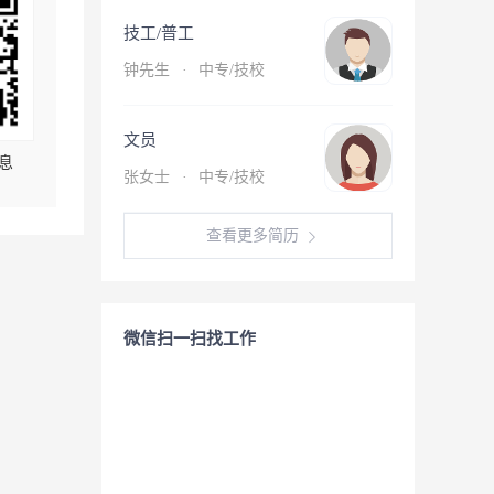
技工/普工
钟先生
·
中专/技校
文员
息
张女士
·
中专/技校
查看更多简历
微信扫一扫找工作