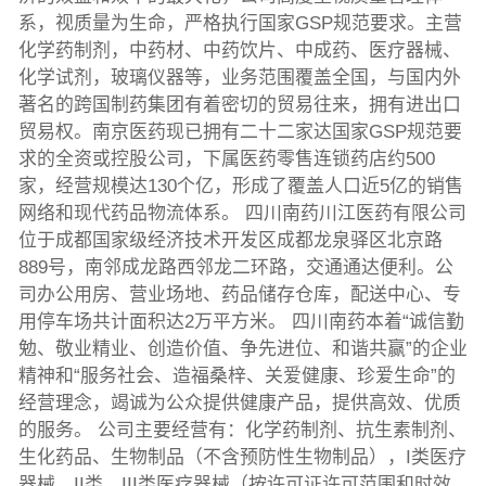
系，视质量为生命，严格执行国家GSP规范要求。主营
化学药制剂，中药材、中药饮片、中成药、医疗器械、
化学试剂，玻璃仪器等，业务范围覆盖全国，与国内外
著名的跨国制药集团有着密切的贸易往来，拥有进出口
贸易权。南京医药现已拥有二十二家达国家GSP规范要
求的全资或控股公司，下属医药零售连锁药店约500
家，经营规模达130个亿，形成了覆盖人口近5亿的销售
网络和现代药品物流体系。 四川南药川江医药有限公司
位于成都国家级经济技术开发区成都龙泉驿区北京路
889号，南邻成龙路西邻龙二环路，交通通达便利。公
司办公用房、营业场地、药品储存仓库，配送中心、专
用停车场共计面积达2万平方米。 四川南药本着“诚信勤
勉、敬业精业、创造价值、争先进位、和谐共赢”的企业
精神和“服务社会、造福桑梓、关爱健康、珍爱生命”的
经营理念，竭诚为公众提供健康产品，提供高效、优质
的服务。 公司主要经营有：化学药制剂、抗生素制剂、
生化药品、生物制品（不含预防性生物制品），I类医疗
器械，II类、III类医疗器械（按许可证许可范围和时效