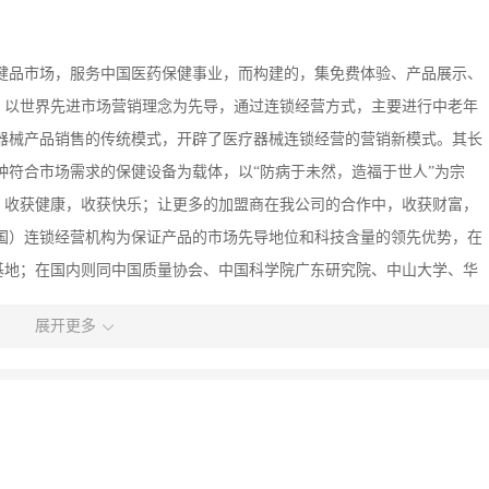
健品市场，服务中国医药保健事业，而构建的，集免费体验、产品展示、
，以世界先进市场营销理念为先导，通过连锁经营方式，主要进行中老年
器械产品销售的传统模式，开辟了医疗器械连锁经营的营销新模式。其长
种符合市场需求的保健设备为载体，以“防病于未然，造福于世人”为宗
，收获健康，收获快乐；让更多的加盟商在我公司的合作中，收获财富，
国）连锁经营机构为保证产品的市场先导地位和科技含量的领先优势，在
基地；在国内则同中国质量协会、中国科学院广东研究院、中山大学、华
发、营销信息等方面深度合作，不断为中国市场提供系列产品，充分发挥
展开更多
标消费群体的需求。长远稳步的公司发展战略 健康坊体验中心是集药
训等多项专业体验服务科目为一体的大型卖场，其销售以健康产品、药品
坚定不移的经营方针。力争创建21世纪中国健康产业的知名品牌，树立“健
是：向前切入研究与知名科研院校合作，向中打造战之则胜的强大营销队伍
作伙伴 健康坊（中国）连锁经营机构创新的营销模式，在健康产业引起