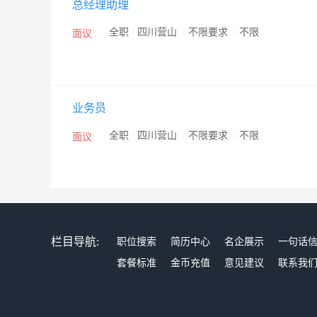
总经理助理
了广泛的关注，同行纷纷与我公司建立合作关系。到目
业、国大药房、老百姓大药房、民生大药房建立了长远
/
全职
/
四川营山
/
不限要求
/
不限
面议
业务员
/
全职
/
四川营山
/
不限要求
/
不限
面议
栏目导航:
职位搜索
简历中心
名企展示
一句话
套餐标准
金币充值
意见建议
联系我