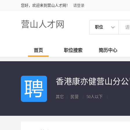
您好，欢迎来到营山人才网！
请登录
营山人才网
职位
首页
职位搜索
简历中心
香港康亦健营山分
其它
|
民营
|
50人以下
|