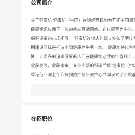
公司简介
关于健康坊 健康坊（中国）连锁经营机构为开拓中国保
健康资讯传播于一体的终端营销网络。它以顾客为中心
保健设备的市场拓展。 健康坊连锁店的建立突破了医疗
期建设目标是打造中国健康养生第一坊。 健康坊将以各
旨，让更多的追求健康的人们在健康坊这艘航空母舰上
收获发展，收获未来。专业尖端的科研后盾 健康坊（中
香港与亚洲老年疾病预防控制研究中心共同设立了研发
南师范大学等科研院校结成紧密的战略联盟，在产品研
健康坊的资源、人才、渠道和宣传优势，不断满足各种目
品、医疗器械、保健食品销售、体验按摩、健康知识培
等系列产品为主。低价、专业、服务、品质是“健康坊”
在招职位
康坊”在业界的专业形象和主导地位。公司推行的战略
体系，向后推进市场，建立强有力的终端网络。广泛的合