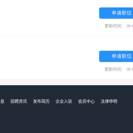
前为止，健康坊（中国）连锁经营机构已经与中国医药集团下属一致药
而紧密的合作关系。
申请职位
更新时间： 08-
申请职位
更新时间： 08-
信息
招聘资讯
发布简历
企业入驻
会员中心
法律申明
们